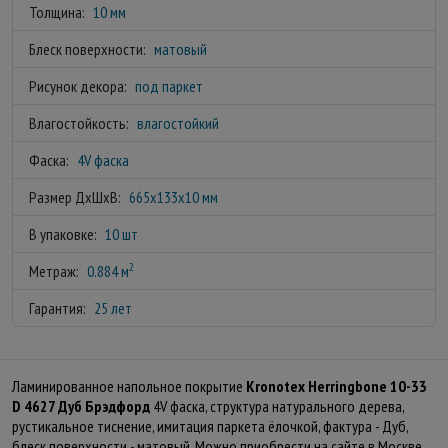
Толщина:
10 мм
Блеск поверхности:
матовый
Рисунок декора:
под паркет
Влагостойкость:
влагостойкий
Фаска:
4V фаска
Размер ДхШхВ:
665x133x10 мм
В упаковке:
10 шт
2
Метраж:
0.884 м
Гарантия:
25 лет
Ламинированное напольное покрытие
Kronotex Herringbone 10-33
D 4627 Дуб Брэдфорд
4V фаска, структура натурального дерева,
рустикальное тиснение, имитация паркета ёлочкой, фактура - Дуб,
блеск поверхности - матовый. Можно приобрести на сайте в Москве