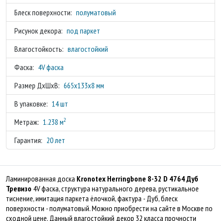
Блеск поверхности:
полуматовый
Рисунок декора:
под паркет
Влагостойкость:
влагостойкий
Фаска:
4V фаска
Размер ДхШхВ:
665x133x8 мм
В упаковке:
14 шт
2
Метраж:
1.238 м
Гарантия:
20 лет
Ламинированная доска
Kronotex Herringbone 8-32 D 4764 Дуб
Тревизо
4V фаска, структура натурального дерева, рустикальное
тиснение, имитация паркета ёлочкой, фактура - Дуб, блеск
поверхности - полуматовый. Можно приобрести на сайте в Москве по
сходной цене. Данный влагостойкий декор 32 класса прочности