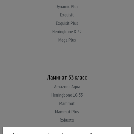
Dynamic Plus
Exquisit
Exquisit Plus
Herringbone 8-32
Mega Plus
Ламинат 33 класс
Amazone Aqua
Herringbone 10-33
Mammut
Mammut Plus
Robusto