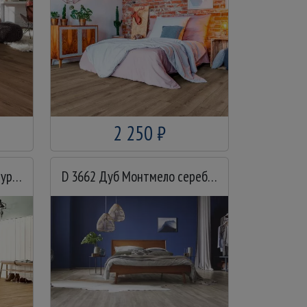
2 250 ₽
D 3661 Дуб Монтмело натуральный
D 3662 Дуб Монтмело серебряный