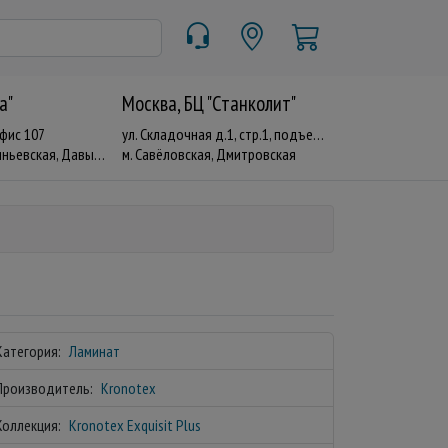
a"
Москва, БЦ "Станколит"
офис 107
ул. Складочная д.1, стр.1, подъезд 19
евская, Давыдково
м. Савёловская, Дмитровская
Категория:
Ламинат
Производитель:
Kronotex
Коллекция:
Kronotex Exquisit Plus