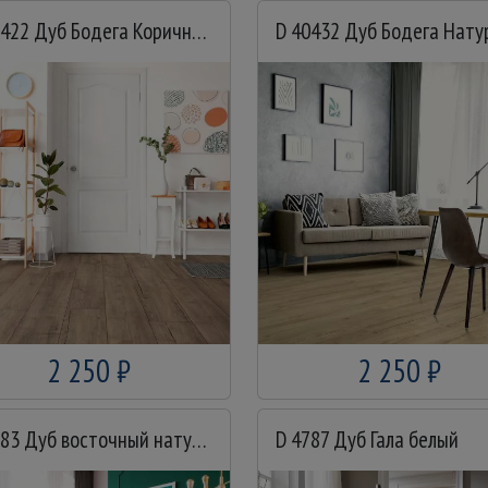
D 40422 Дуб Бодега Коричневый
2 250 ₽
2 250 ₽
D 4983 Дуб восточный натуральный
D 4787 Дуб Гала белый