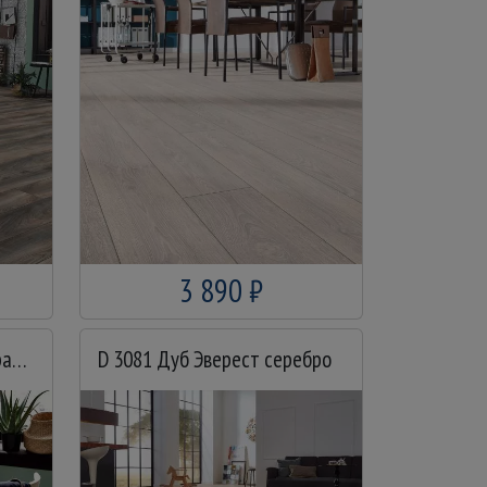
3 890 ₽
D 4152 Дуб Эверест натуральный
D 3081 Дуб Эверест серебро