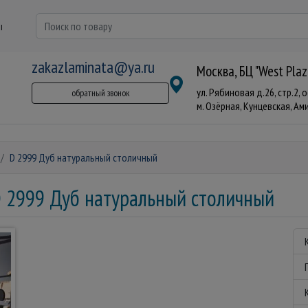
ы
zakazlaminata@ya.ru
Москва, БЦ "West Plaz
ул. Рябиновая д.26, стр.2, 
обратный звонок
м. Озёрная, Кунцевская, Аминь
D 2999 Дуб натуральный столичный
 2999 Дуб натуральный столичный