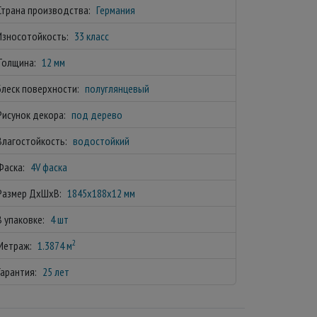
Страна производства:
Германия
Износотойкость:
33 класс
Толщина:
12 мм
Блеск поверхности:
полуглянцевый
Рисунок декора:
под дерево
Влагостойкость:
водостойкий
Фаска:
4V фаска
Размер ДхШхВ:
1845x188x12 мм
В упаковке:
4 шт
2
Метраж:
1.3874 м
Гарантия:
25 лет