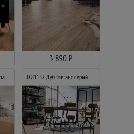
3 890 ₽
D 81132 Дуб Элеганс натуральный
D 81152 Дуб Элеганс серый