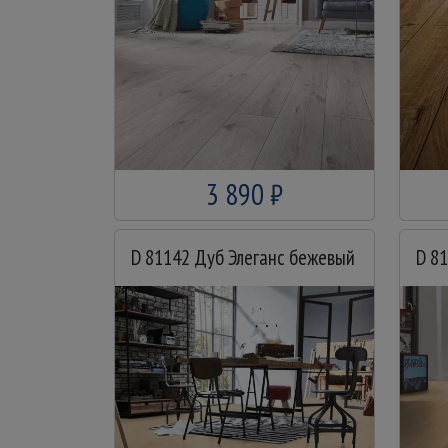
3 890 ₽
D 81142 Дуб Элеганс бежевый