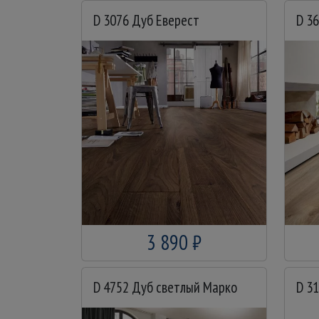
D 3076 Дуб Еверест
D 3
3 890 ₽
D 4752 Дуб светлый Марко
D 3