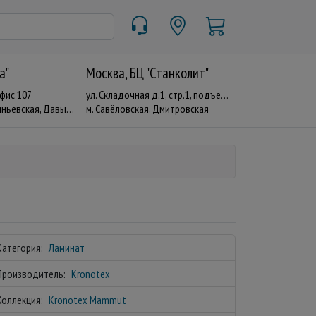
a"
Москва, БЦ "Станколит"
офис 107
ул. Складочная д.1, стр.1, подъезд 19
евская, Давыдково
м. Савёловская, Дмитровская
Категория:
Ламинат
Производитель:
Kronotex
Коллекция:
Kronotex Mammut