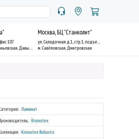
a"
Москва, БЦ "Станколит"
офис 107
ул. Складочная д.1, стр.1, подъезд 19
евская, Давыдково
м. Савёловская, Дмитровская
Категория:
Ламинат
Производитель:
Kronotex
Коллекция:
Kronotex Robusto