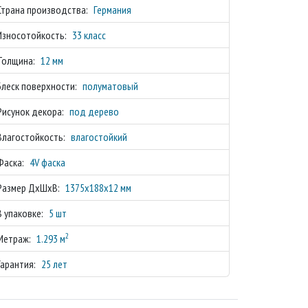
Страна производства:
Германия
Износотойкость:
33 класс
Толщина:
12 мм
Блеск поверхности:
полуматовый
Рисунок декора:
под дерево
Влагостойкость:
влагостойкий
Фаска:
4V фаска
Размер ДхШхВ:
1375х188х12 мм
В упаковке:
5 шт
2
Метраж:
1.293 м
Гарантия:
25 лет