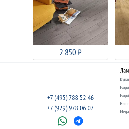
2 850 ₽
Лам
Dyna
Exqui
Exqui
+7 (495) 788 52 46
Herri
+7 (929) 978 06 07
Mega