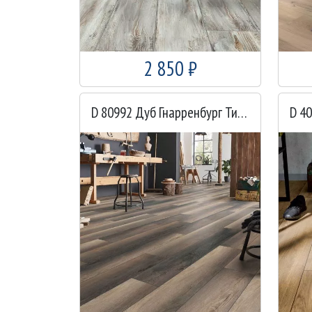
2 850 ₽
D 80992 Дуб Гнарренбург Титан
D 4