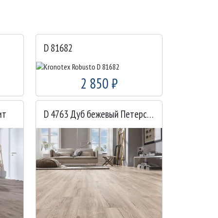
D 81682
2 850 ₽
ит
D 4763 Дуб бежевый Петерсон