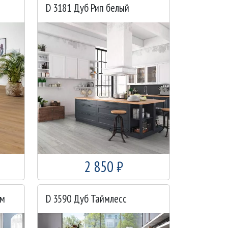
D 3181 Дуб Рип белый
2 850 ₽
ум
D 3590 Дуб Таймлесс