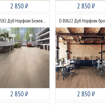
2 850 ₽
2 850 ₽
D 80582 Дуб Норфолк Бежевый
2 850 ₽
2 850 ₽