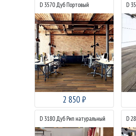
D 3570 Дуб Портовый
D 3
2 850 ₽
D 3180 Дуб Рип натуральный