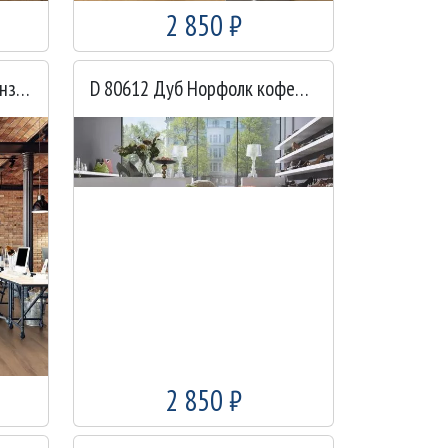
2 850 ₽
D 80622 Дуб Норфолк бронзовый
D 80612 Дуб Норфолк кофейный
2 850 ₽