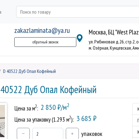
ы
zakazlaminata@ya.ru
Москва, БЦ "West Plaz
ул. Рябиновая д.26, стр.2, 
обратный звонок
м. Озёрная, Кунцевская, Аминь
D 40522 Дуб Опал Кофейный
D 40522 Дуб Опал Кофейный
2
2 850 ₽/м
2
Цена за м
:
3 685 ₽
2
Цена за упаковку (1.293 м
):
упаковок