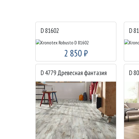
D 81602
D 8
2 850 ₽
D 4779 Древесная фантазия