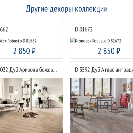
Другие декоры коллекции
1662
D 81672
2 850 ₽
2 850 ₽
D 80032 Дуб Аризона бежевый
D 3592 Дуб Атлас антрац