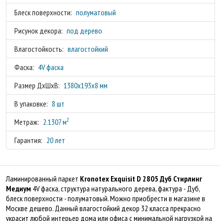
Блеск поверхности:
полуматовый
Рисунок декора:
под дерево
Влагостойкость:
влагостойкий
Фаска:
4V фаска
Размер ДхШхВ:
1380x193x8 мм
В упаковке:
8 шт
2
Метраж:
2.1307 м
Гарантия:
20 лет
Ламинированный паркет
Kronotex Exquisit D 2805 Дуб Стирлинг
Медиум
4V фаска, структура натурального дерева, фактура - Дуб,
блеск поверхности - полуматовый. Можно приобрести в магазине в
Москве дешево. Данный влагостойкий декор 32 класса прекрасно
украсит любой интерьер дома или офиса с минимальной нагрузкой на