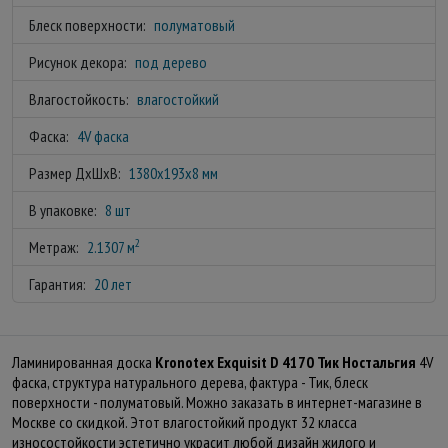
Блеск поверхности:
полуматовый
Рисунок декора:
под дерево
Влагостойкость:
влагостойкий
Фаска:
4V фаска
Размер ДхШхВ:
1380x193x8 мм
В упаковке:
8 шт
2
Метраж:
2.1307 м
Гарантия:
20 лет
Ламинированная доска
Kronotex Exquisit D 4170 Тик Ностальгия
4V
фаска, структура натурального дерева, фактура - Тик, блеск
поверхности - полуматовый. Можно заказать в интернет-магазине в
Москве со скидкой. Этот влагостойкий продукт 32 класса
износостойкости эстетично украсит любой дизайн жилого и